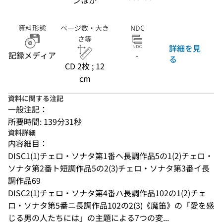
ンほか
資料形態
ページ数・大き
NDC
さ等
詳細を見
記録メディア
-
る
CD 2枚 ; 12
cm
資料に関する注記
一般注記：
所要時間: 139分31秒
資料詳細
内容細目：
DISC1(1)チェロ・ソナタ第1番ヘ長調作品5の1(2)チェロ・
ソナタ第2番ト短調作品5の2(3)チェロ・ソナタ第3番イ長
調作品69
DISC2(1)チェロ・ソナタ第4番ハ長調作品102の1(2)チェ
ロ・ソナタ第5番ニ長調作品102の2(3)《魔笛》の「愛を感
じる男の人たちには」の主題による7つの変...