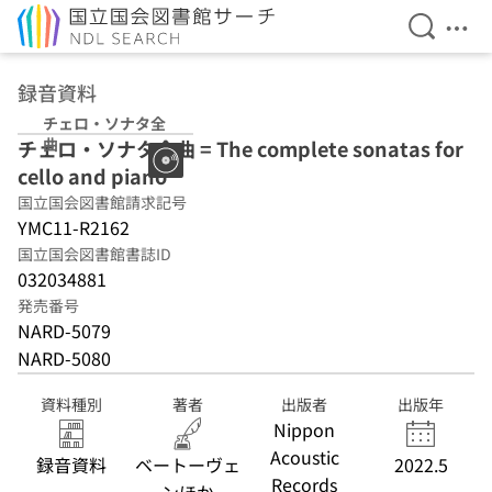
検索を開
メニ
本文へ移動
録音資料
チェロ・ソナタ全
曲
チェロ・ソナタ全曲 = The complete sonatas for
cello and piano
国立国会図書館請求記号
YMC11-R2162
国立国会図書館書誌ID
032034881
発売番号
NARD-5079
NARD-5080
資料種別
著者
出版者
出版年
Nippon
Acoustic
録音資料
ベートーヴェ
2022.5
Records