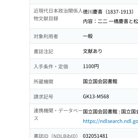
近現代日本政治関係人
徳川慶喜（1837-1913）
物文献目録
内容：二二 一橋慶喜と松平慶
一般
対象利用者
文献あり
書誌注記
1100円
入手条件・定価
国立国会図書館
所蔵機関
GK13-M568
請求記号
連携機関・データベー
国立国会図書館 : 国立
ス
https://ndlsearch.ndl.go
032051481
書誌ID（NDLBibID）