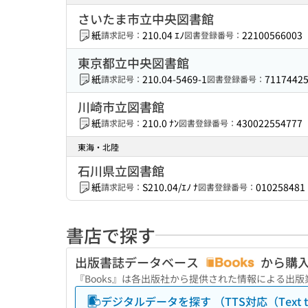
さいたま市立中央図書館
紙
210.04 ｴﾉ
22100566003
請求記号：
図書登録番号：
東京都立中央図書館
紙
210.04-5469-1
7117442
請求記号：
図書登録番号：
川崎市立図書館
紙
210.0 ﾅﾝ
430022554777
請求記号：
図書登録番号：
東海・北陸
石川県立図書館
紙
S210.04/ｴﾉ ﾅ
010258481
請求記号：
図書登録番号：
書店で探す
出版書誌データベース
から購
『Books』は各出版社から提供された情報による出
デジタルデータを探す （TTS対応（Text to