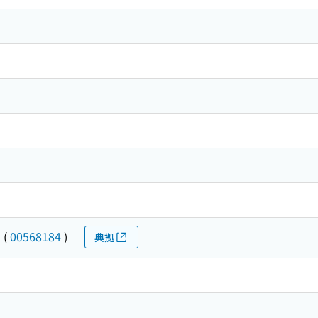
キ
(
00568184
)
典拠