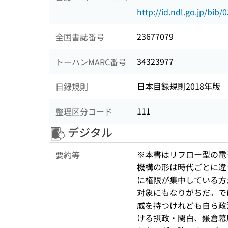
http://id.ndl.go.jp/bib
23677079
全国書誌番号
34323977
トーハンMARC番号
日本目録規則2018年版
目録規則
111
整理区分コード
デジタル
※本書はリフロー型の電
要約等
機構の形は時代ごとに違
に権限が集中している方
対象にもなりがちだ。で
威を持つけれども自ら政
ける摂政・関白、鎌倉幕