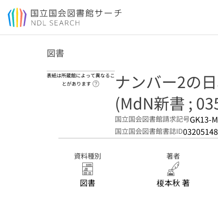
本文へ移動
図書
ナンバー2の
表紙は所蔵館によって異なるこ
ヘルプページへのリンク
とがあります
(MdN新書 ; 03
GK13-M
国立国会図書館請求記号
03205148
国立国会図書館書誌ID
資料種別
著者
図書
榎本秋 著