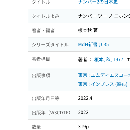
ナンバー2の日本史
タイトル
ナンバー ツー ノ ニホン
タイトルよみ
榎本秋 著
著者・編者
MdN新書 ; 035
シリーズタイトル
著者標目
著者 ：
榎本, 秋, 1977-
エ
東京 : エムディエヌコー
出版事項
東京 : インプレス (頒布)
2022.4
出版年月日等
2022
出版年（W3CDTF）
319p
数量