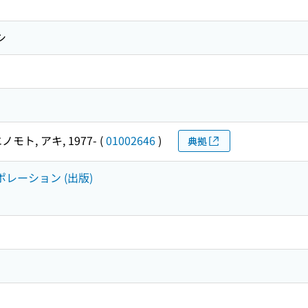
シ
ノモト, アキ, 1977-
(
01002646
)
典拠
ポレーション (出版)