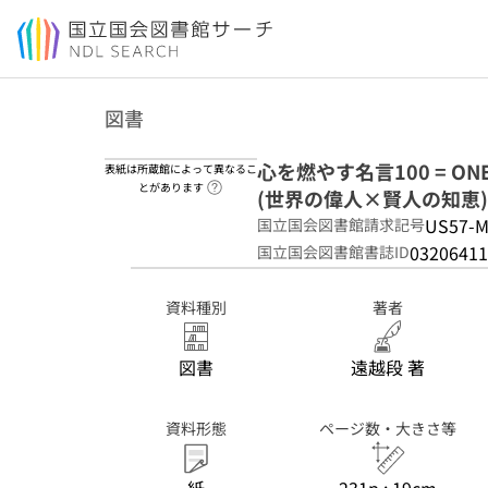
本文へ移動
図書
心を燃やす名言100 = ONE H
表紙は所蔵館によって異なるこ
ヘルプページへのリンク
とがあります
(世界の偉人×賢人の知恵)
US57-M
国立国会図書館請求記号
03206411
国立国会図書館書誌ID
資料種別
著者
図書
遠越段 著
資料形態
ページ数・大きさ等