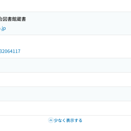
国会図書館蔵書
.jp
/032064117
少なく表示する