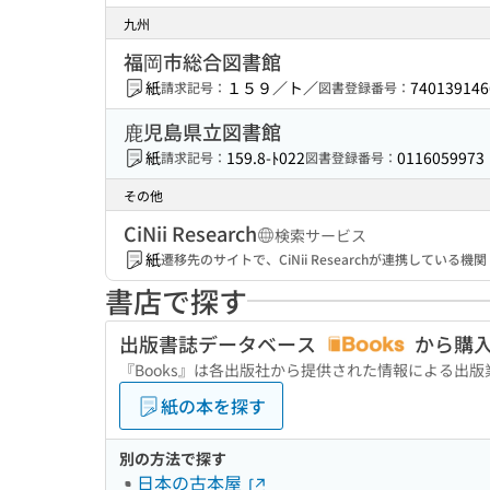
九州
福岡市総合図書館
紙
１５９／ト／
740139146
請求記号：
図書登録番号：
鹿児島県立図書館
紙
159.8-ﾄ022
0116059973
請求記号：
図書登録番号：
その他
CiNii Research
検索サービス
紙
遷移先のサイトで、CiNii Researchが連携してい
書店で探す
出版書誌データベース
から購
『Books』は各出版社から提供された情報による出
紙の本を探す
別の方法で探す
日本の古本屋