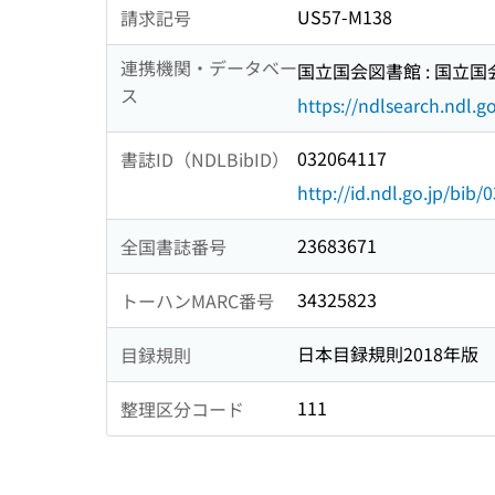
US57-M138
請求記号
連携機関・データベー
国立国会図書館 : 国立
ス
https://ndlsearch.ndl.go
032064117
書誌ID（NDLBibID）
http://id.ndl.go.jp/bib
23683671
全国書誌番号
34325823
トーハンMARC番号
日本目録規則2018年版
目録規則
111
整理区分コード