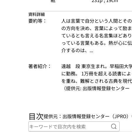
紙
231p ; 19cm
資料詳細
要約等：
人は言葉で自分という人間とその
の方向を決め、言葉によって励ま
ているとも言える名言集ほどあり
っている言葉もある。熱が心に伝
介するのは、...
著者紹介：
遠越　段 東京生まれ。早稲田大
に勤務。 1万冊を超える読書に
を重ね、難解とされる古典を現代
（提供元: 出版情報登録センター（
目次
提供元：出版情報登録センター（JPRO）
キーワ