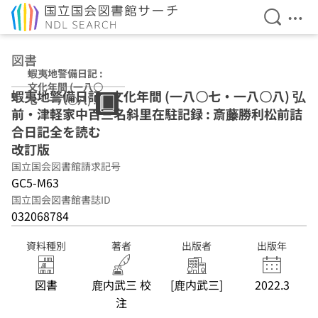
検索を開
メニ
本文へ移動
図書
蝦夷地警備日記 :
文化年間 (一八〇
蝦夷地警備日記 : 文化年間 (一八〇七・一八〇八) 弘
七・一八〇八) 弘
前・津軽家中百三名斜里在駐記録 : 斎藤勝利松前詰
前・津軽家中百三
名斜里在駐記録 :
合日記全を読む
斎藤勝利松前詰合
改訂版
日記全を読む 改
国立国会図書館請求記号
訂版
GC5-M63
国立国会図書館書誌ID
032068784
資料種別
著者
出版者
出版年
図書
鹿内武三 校
[鹿内武三]
2022.3
注