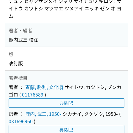
チュウ ヒャクサンメイ シャリ ザイチュウ キロク : サ
イトウ カツトシ マツマエ ツメアイ ニッキ ゼン オ ヨ
ム
著者・編者
鹿内武三 校注
版
改訂版
著者標目
著者 ：
斉藤, 勝利, 文化頃
サイトウ, カツトシ, ブンカ
ゴロ
(
01176589
)
典拠
訳者 ：
鹿内, 武三, 1950-
シカナイ, タケゾウ, 1950-
(
031696960
)
典拠