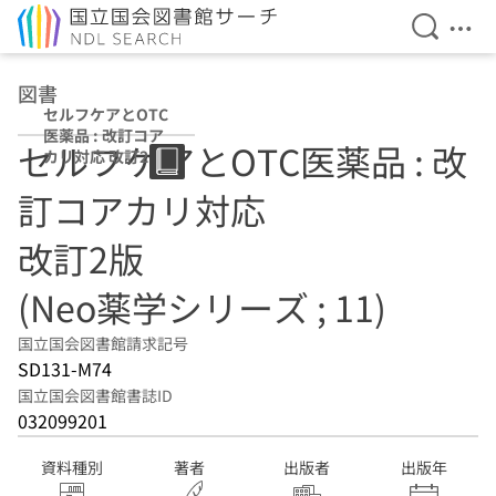
検索を開
メニ
本文へ移動
図書
セルフケアとOTC
医薬品 : 改訂コア
セルフケアとOTC医薬品 : 改
カリ対応 改訂2版
(Neo薬学シリー
訂コアカリ対応
ズ ; 11)
改訂2版
(Neo薬学シリーズ ; 11)
国立国会図書館請求記号
SD131-M74
国立国会図書館書誌ID
032099201
資料種別
著者
出版者
出版年