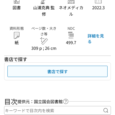
図書
山浦克典 監
ネオメディカ
2022.3
修
ル
資料形態
ページ数・大き
NDC
さ等
詳細を見
る
紙
499.7
309 p ; 26 cm
書店で探す
書店で探す
目次
提供元：国立国会図書館
ヘルプページへのリンク
キー