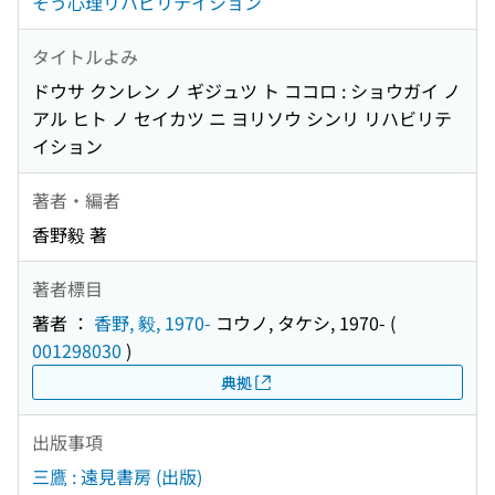
そう心理リハビリテイション
タイトルよみ
ドウサ クンレン ノ ギジュツ ト ココロ : ショウガイ ノ
アル ヒト ノ セイカツ ニ ヨリソウ シンリ リハビリテ
イション
著者・編者
香野毅 著
著者標目
著者 ：
香野, 毅, 1970-
コウノ, タケシ, 1970-
(
001298030
)
典拠
出版事項
三鷹 : 遠見書房 (出版)