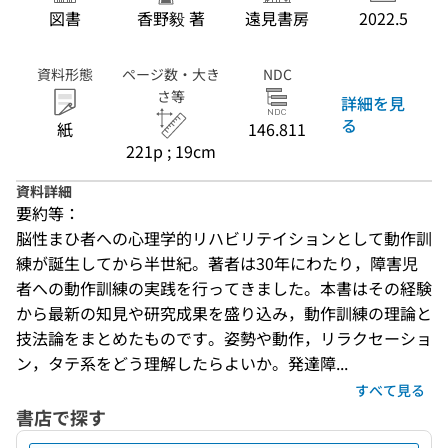
図書
香野毅 著
遠見書房
2022.5
資料形態
ページ数・大き
NDC
さ等
詳細を見
る
紙
146.811
221p ; 19cm
資料詳細
要約等：
脳性まひ者への心理学的リハビリテイションとして動作訓
練が誕生してから半世紀。著者は30年にわたり，障害児
者への動作訓練の実践を行ってきました。本書はその経験
から最新の知見や研究成果を盛り込み，動作訓練の理論と
技法論をまとめたものです。姿勢や動作，リラクセーショ
ン，タテ系をどう理解したらよいか。発達障...
すべて見る
書店で探す