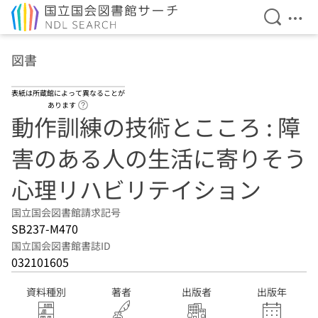
検索を開
メニ
本文へ移動
図書
表紙は所蔵館によって異なることが
ヘルプページへのリンク
あります
動作訓練の技術とこころ : 障
害のある人の生活に寄りそう
心理リハビリテイション
国立国会図書館請求記号
SB237-M470
国立国会図書館書誌ID
032101605
資料種別
著者
出版者
出版年