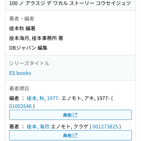
100 ノ アラスジ デ ワカル ストーリー コウセイジュツ
著者・編者
榎本秋 編著
榎本海月, 榎本事務所 著
DBジャパン 編集
シリーズタイトル
ES books
著者標目
編者 ：
榎本, 秋, 1977-
エノモト, アキ, 1977-
(
01002646
)
典拠
著者 ：
榎本, 海月
エノモト, クラゲ
(
001273825
)
典拠