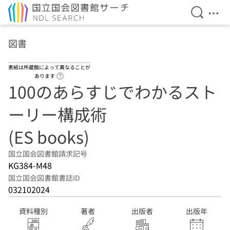
検索を開
メニ
本文へ移動
図書
表紙は所蔵館によって異なることが
ヘルプページへのリンク
あります
100のあらすじでわかるスト
ーリー構成術
(ES books)
国立国会図書館請求記号
KG384-M48
国立国会図書館書誌ID
032102024
資料種別
著者
出版者
出版年