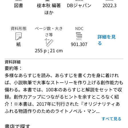
図書
榎本秋 編著
DBジャパン
2022.3
ほか
資料形態
ページ数・大き
NDC
さ等
詳細を見
る
紙
901.307
255 p ; 21 cm
資料詳細
要約等：
多様なあらすじを読み、あらすじを書く力を身に着けれ
ば、小説執筆で大事なストーリーを作り上げる創作能力も
備わる。本書では、100本のあらすじと解説をセットで収
録。創作力アップにつながるヒントを余すところなく紹
介！※本書は、2017年に刊行された『オリジナリティあ
ふれる物語作りのためのライトノベル・マン...
すべて見る
書店で探す