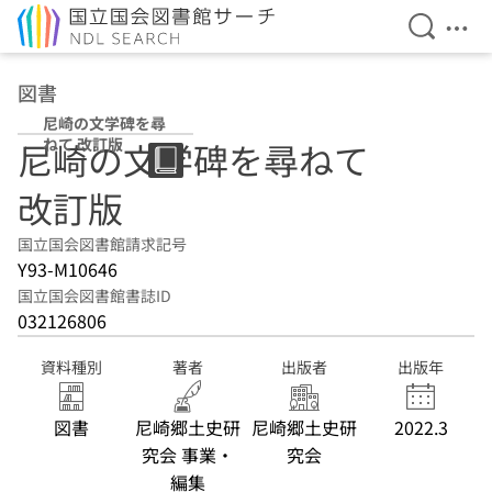
検索を開
メニ
本文へ移動
図書
尼崎の文学碑を尋
ねて 改訂版
尼崎の文学碑を尋ねて
改訂版
国立国会図書館請求記号
Y93-M10646
国立国会図書館書誌ID
032126806
資料種別
著者
出版者
出版年
図書
尼崎郷土史研
尼崎郷土史研
2022.3
究会 事業・
究会
編集