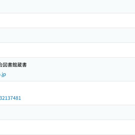
国会図書館蔵書
.jp
/032137481