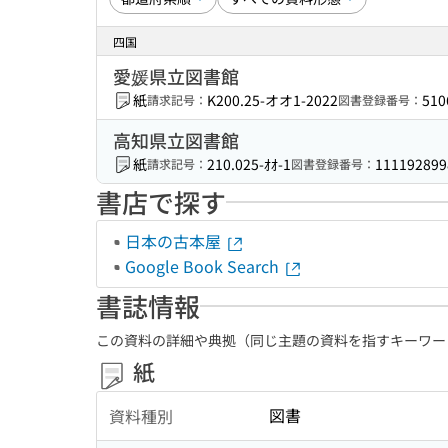
四国
愛媛県立図書館
紙
K200.25-オオ1-2022
510
請求記号：
図書登録番号：
高知県立図書館
紙
210.025-ｵｵ-1
111192899
請求記号：
図書登録番号：
書店で探す
日本の古本屋
Google Book Search
書誌情報
この資料の詳細や典拠（同じ主題の資料を指すキーワー
紙
図書
資料種別