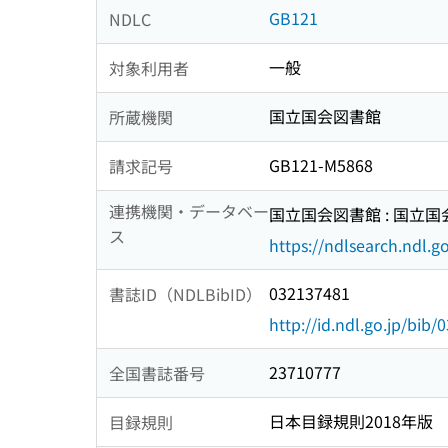
GB121
NDLC
一般
対象利用者
国立国会図書館
所蔵機関
GB121-M5868
請求記号
連携機関・データベー
国立国会図書館 : 国立
ス
https://ndlsearch.ndl.go
032137481
書誌ID（NDLBibID）
http://id.ndl.go.jp/bib
23710777
全国書誌番号
日本目録規則2018年版
目録規則