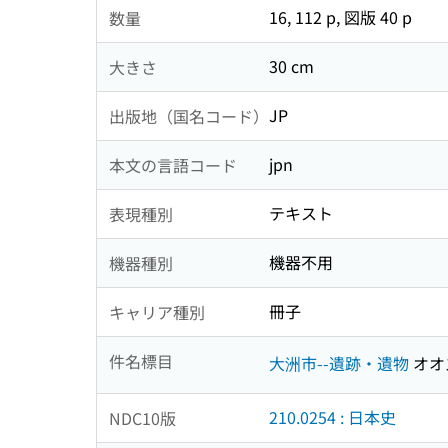
16, 112 p, 図版 40 p
数量
30 cm
大きさ
JP
出版地（国名コード）
jpn
本文の言語コード
テキスト
表現種別
機器不用
機器種別
冊子
キャリア種別
件名標目
大洲市--遺跡・遺物
オオ
210.0254 : 日本史
NDC10版