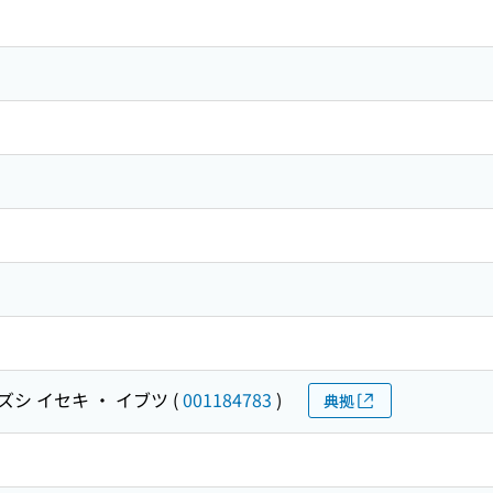
ズシ イセキ ・ イブツ
(
001184783
)
典拠