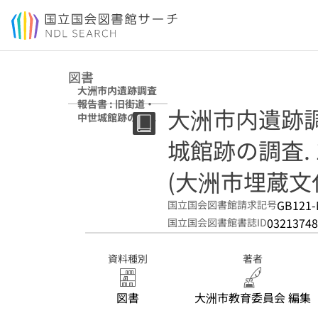
本文へ移動
図書
大洲市内遺跡調査
報告書 : 旧街道・
大洲市内遺跡調
中世城館跡の調査
1 (大洲市埋蔵文化
城館跡の調査. 
財調査報告書 ; 第
4集)
(大洲市埋蔵文化
GB121-
国立国会図書館請求記号
03213748
国立国会図書館書誌ID
資料種別
著者
図書
大洲市教育委員会 編集