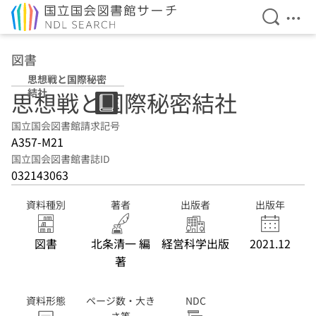
検索を開
メニ
本文へ移動
図書
思想戦と国際秘密
結社
思想戦と国際秘密結社
国立国会図書館請求記号
A357-M21
国立国会図書館書誌ID
032143063
資料種別
著者
出版者
出版年
図書
北条清一 編
経営科学出版
2021.12
著
資料形態
ページ数・大き
NDC