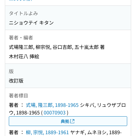
タイトルよみ
ニショウテイ キタン
著者・編者
式場隆三郎, 柳宗悦, 谷口吉郎, 五十嵐太郎 著
木村荘八 挿絵
版
改訂版
著者標目
著者 ：
式場, 隆三郎, 1898-1965
シキバ, リュウザブロ
ウ, 1898-1965
(
00070903
)
典拠
著者 ：
柳, 宗悦, 1889-1961
ヤナギ, ムネヨシ, 1889-