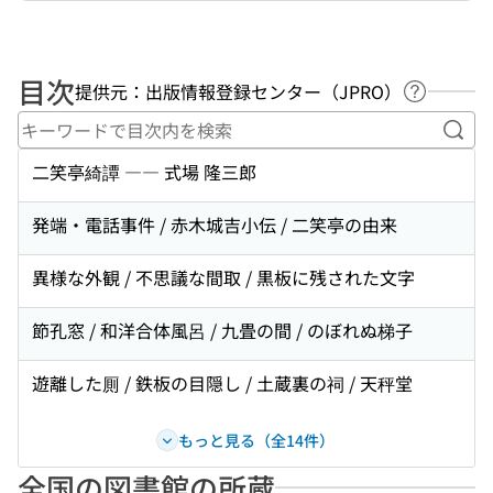
目次
提供元：出版情報登録センター（JPRO）
ヘルプペ
キー
二笑亭綺譚 ―― 式場 隆三郎
発端・電話事件 / 赤木城吉小伝 / 二笑亭の由来
異様な外観 / 不思議な間取 / 黒板に残された文字
節孔窓 / 和洋合体風呂 / 九畳の間 / のぼれぬ梯子
遊離した厠 / 鉄板の目隠し / 土蔵裏の祠 / 天秤堂
もっと見る（全14件）
全国の図書館の所蔵