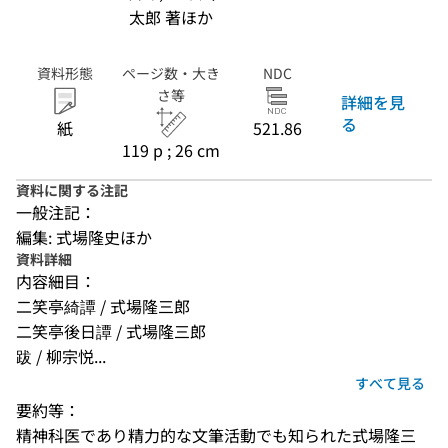
太郎 著ほか
資料形態
ページ数・大き
NDC
さ等
詳細を見
る
紙
521.86
119 p ; 26 cm
資料に関する注記
一般注記：
編集: 式場隆史ほか
資料詳細
内容細目：
二笑亭綺譚 / 式場隆三郎
二笑亭後日譚 / 式場隆三郎
跋 / 柳宗悦...
すべて見る
要約等：
精神科医であり精力的な文筆活動でも知られた式場隆三