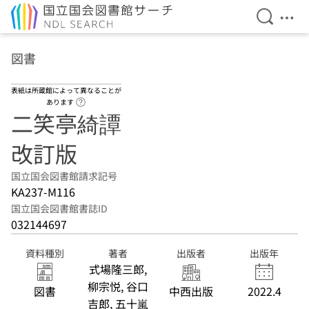
検索を開
メニ
本文へ移動
図書
表紙は所蔵館によって異なることが
ヘルプページへのリンク
あります
二笑亭綺譚
改訂版
国立国会図書館請求記号
KA237-M116
国立国会図書館書誌ID
032144697
資料種別
著者
出版者
出版年
式場隆三郎,
柳宗悦, 谷口
図書
中西出版
2022.4
吉郎, 五十嵐