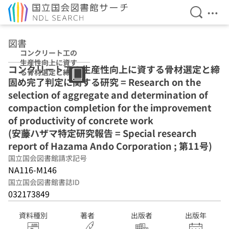
検索を開
メニ
本文へ移動
図書
コンクリート工の
生産性向上に資す
コンクリート工の生産性向上に資する骨材選定と締
る骨材選定と締固
固め完了判定に関する研究 = Research on the
め完了判定に関す
る研究 (安藤ハザ
selection of aggregate and determination of
マ特定研究報告 =
compaction completion for the improvement
Special research
of productivity of concrete work
report of
Hazama Ando
(安藤ハザマ特定研究報告 = Special research
Corporation ; 第
report of Hazama Ando Corporation ; 第11号)
11号)
国立国会図書館請求記号
NA116-M146
国立国会図書館書誌ID
032173849
資料種別
著者
出版者
出版年