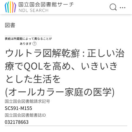
検索を開
メニ
本文へ移動
図書
表紙は所蔵館によって異なることが
ヘルプページへのリンク
あります
ウルトラ図解乾癬 : 正しい治
療でQOLを高め、いきいき
とした生活を
(オールカラー家庭の医学)
国立国会図書館請求記号
SC591-M155
国立国会図書館書誌ID
032178663