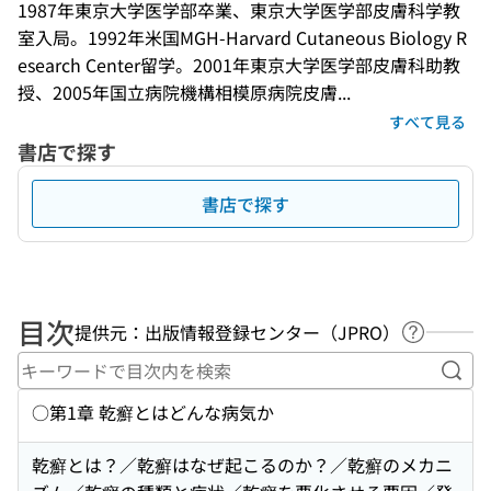
1987年東京大学医学部卒業、東京大学医学部皮膚科学教
室入局。1992年米国MGH-Harvard Cutaneous Biology R
esearch Center留学。2001年東京大学医学部皮膚科助教
授、2005年国立病院機構相模原病院皮膚...
すべて見る
書店で探す
書店で探す
目次
提供元：出版情報登録センター（JPRO）
ヘルプペ
キー
○第1章 乾癬とはどんな病気か
乾癬とは？／乾癬はなぜ起こるのか？／乾癬のメカニ