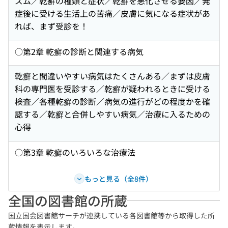
ズム／乾癬の種類と症状／乾癬を悪化させる要因／発
症後に受ける生活上の苦痛／皮膚に気になる症状があ
れば、まず受診を！
○第2章 乾癬の診断と関連する病気
乾癬と間違いやすい病気はたくさんある／まずは皮膚
科の専門医を受診する／乾癬が疑われるときに受ける
検査／各種乾癬の診断／病気の進行がどの程度かを確
認する／乾癬と合併しやすい病気／治療に入るための
心得
○第3章 乾癬のいろいろな治療法
もっと見る（全8件）
全国の図書館の所蔵
国立国会図書館サーチが連携している各図書館等から取得した所
蔵情報を表示します。