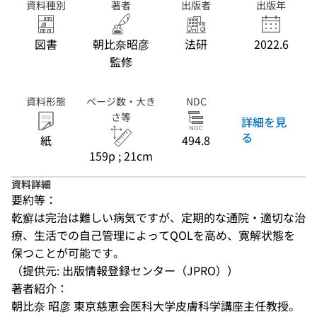
資料種別
著者
出版者
出版年
図書
朝比奈昭彦
法研
2022.6
監修
資料形態
ページ数・大き
NDC
さ等
詳細を見
る
紙
494.8
159p ; 21cm
資料詳細
要約等：
乾癬は完治は難しい病気ですが、定期的な通院・適切な治
療、生活での自己管理によってQOLを高め、寛解状態を
保つことが可能です。
（提供元: 出版情報登録センター（JPRO））
著者紹介：
朝比奈 昭彦 東京慈恵会医科大学皮膚科学講座主任教授。