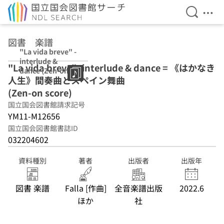
検索を開
メニ
本文へ移動
図書 楽譜
"La vida breve" -
interlude &
"La vida breve" -interlude & dance = 《はかなき
dance (Zen-on
人生》間奏曲とスペイン舞曲
score)
(Zen-on score)
国立国会図書館請求記号
YM11-M12656
国立国会図書館書誌ID
032204602
資料種別
著者
出版者
出版年
図書 楽譜
Falla [作曲]
全音楽譜出版
2022.6
ほか
社