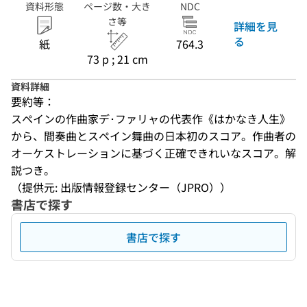
資料形態
ページ数・大き
NDC
さ等
詳細を見
る
紙
764.3
73 p ; 21 cm
資料詳細
要約等：
スペインの作曲家デ･ファリャの代表作《はかなき人生》
から、間奏曲とスペイン舞曲の日本初のスコア。作曲者の
オーケストレーションに基づく正確できれいなスコア。解
説つき。
（提供元: 出版情報登録センター（JPRO））
書店で探す
書店で探す