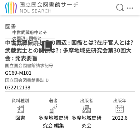
検索を開
メニ
本文へ移動
図書
中世武蔵府中とそ
の周辺 : 国衙と
中世武蔵府中とその周辺 : 国衙とは?在庁官人とは?
は?在庁官人とは?
武蔵武士との関係は? : 多摩地域史研究会第30回大
武蔵武士との関係
は? : 多摩地域史
会 : 発表要旨
研究会第30回大会
国立国会図書館請求記号
: 発表要旨
GC69-M101
国立国会図書館書誌ID
032212138
資料種別
著者
出版者
出版年
図書
多摩地域史研
多摩地域史研
2022.6
究会 編集
究会