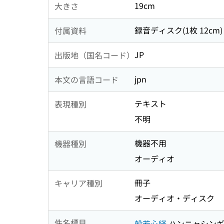
19cm
大きさ
録音ディスク(1枚 12cm)
付属資料
JP
出版地（国名コード）
jpn
本文の言語コード
テキスト
表現種別
不明
機器不用
機器種別
オーディオ
冊子
キャリア種別
オーディオ・ディスク
件名標目
般若心経
ハンニャシン