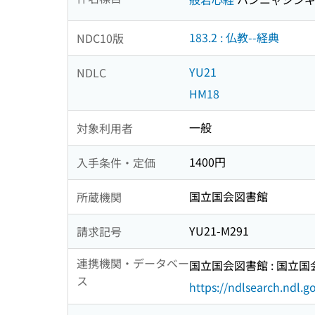
183.2 : 仏教--経典
NDC10版
YU21
NDLC
HM18
一般
対象利用者
1400円
入手条件・定価
国立国会図書館
所蔵機関
YU21-M291
請求記号
連携機関・データベー
国立国会図書館 : 国立
ス
https://ndlsearch.ndl.go