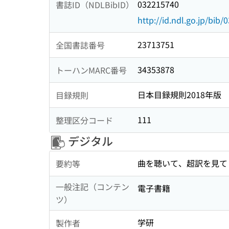
032215740
書誌ID（NDLBibID）
http://id.ndl.go.jp/bib
23713751
全国書誌番号
34353878
トーハンMARC番号
日本目録規則2018年版
目録規則
111
整理区分コード
デジタル
曲を聴いて、超訳を見て
要約等
一般注記（コンテン
電子書籍
ツ）
学研
製作者