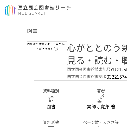
本文へ移動
図書
心がととのう新
表紙は所蔵館によって異なるこ
ヘルプページへのリンク
とがあります
見る・読む・
YU21-M
国立国会図書館請求記号
03221574
国立国会図書館書誌ID
資料種別
著者
図書
薬師寺寛邦 著
資料形態
ページ数・大きさ等