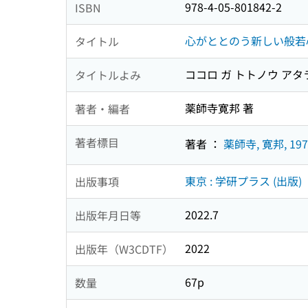
978-4-05-801842-2
ISBN
心がととのう新しい般若心
タイトル
ココロ ガ トトノウ アタ
タイトルよみ
薬師寺寛邦 著
著者・編者
著者標目
著者 ：
薬師寺, 寛邦, 197
東京 : 学研プラス (出版)
出版事項
2022.7
出版年月日等
2022
出版年（W3CDTF）
67p
数量