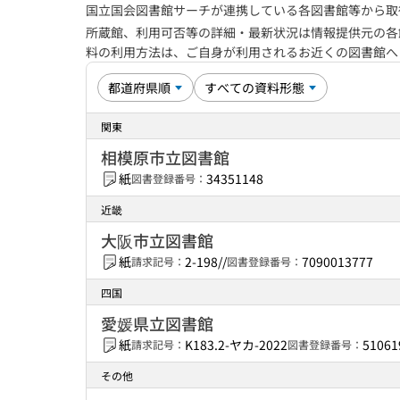
国立国会図書館サーチが連携している各図書館等から取
所蔵館、利用可否等の詳細・最新状況は情報提供元の各
料の利用方法は、ご自身が利用されるお近くの図書館
関東
相模原市立図書館
紙
34351148
図書登録番号：
近畿
大阪市立図書館
紙
2-198//
7090013777
請求記号：
図書登録番号：
四国
愛媛県立図書館
紙
K183.2-ヤカ-2022
51061
請求記号：
図書登録番号：
その他