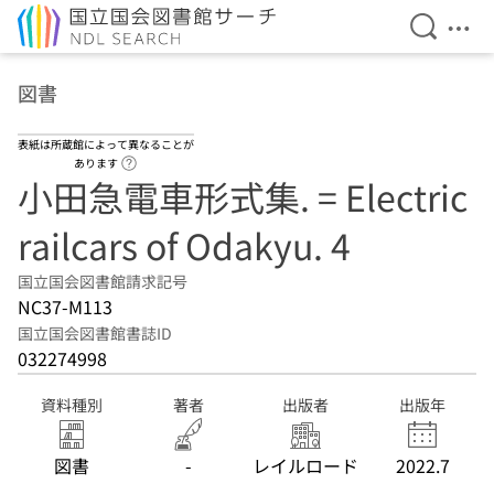
検索を開
メニ
本文へ移動
図書
表紙は所蔵館によって異なることが
ヘルプページへのリンク
あります
小田急電車形式集. = Electric
railcars of Odakyu. 4
国立国会図書館請求記号
NC37-M113
国立国会図書館書誌ID
032274998
資料種別
著者
出版者
出版年
図書
-
レイルロード
2022.7