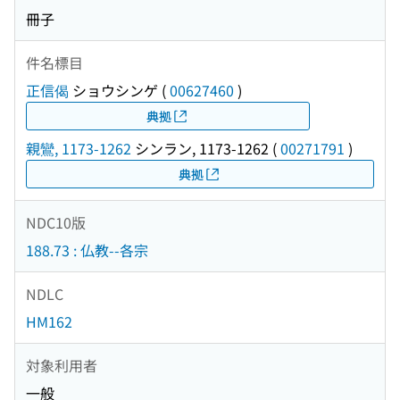
冊子
件名標目
正信偈
ショウシンゲ
(
00627460
)
典拠
親鸞, 1173-1262
シンラン, 1173-1262
(
00271791
)
典拠
NDC10版
188.73 : 仏教--各宗
NDLC
HM162
対象利用者
一般