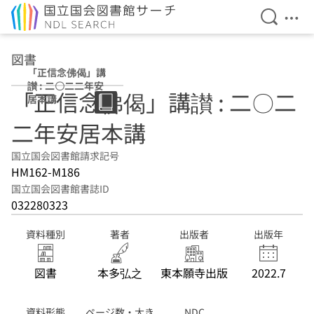
検索を開
メニ
本文へ移動
図書
「正信念佛偈」講
讃 : 二〇二二年安
「正信念佛偈」講讃 : 二〇二
居本講
二年安居本講
国立国会図書館請求記号
HM162-M186
国立国会図書館書誌ID
032280323
資料種別
著者
出版者
出版年
図書
本多弘之
東本願寺出版
2022.7
資料形態
ページ数・大き
NDC