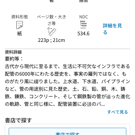
資料形態
ページ数・大き
NDC
さ等
詳細を見
る
紙
534.6
223p ; 21cm
資料詳細
要約等：
古代から現代に至るまで、生活に不可欠なインフラである
配管の6000年にわたる歴史を、事実の羅列ではなく、も
のがたり風に綴りました。上水道、下水道、パイプライン
など、管の用途別に見た歴史、土、石、鉛、銅、木、鋳
鉄、錬鉄、コンクリート、そして鋼鉄製の管が辿った進化
の軌跡、管と同じ様に、配管装置に必須のバ...
すべて見る
書店で探す
書店で探す