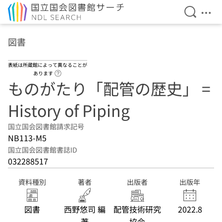
検索を開
メニ
本文へ移動
図書
表紙は所蔵館によって異なることが
ヘルプページへのリンク
あります
ものがたり「配管の歴史」 =
History of Piping
国立国会図書館請求記号
NB113-M5
国立国会図書館書誌ID
032288517
資料種別
著者
出版者
出版年
図書
西野悠司 編
配管技術研究
2022.8
著
協会