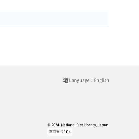
Language：English
© 2024- National Diet Library, Japan.
104
画面番号