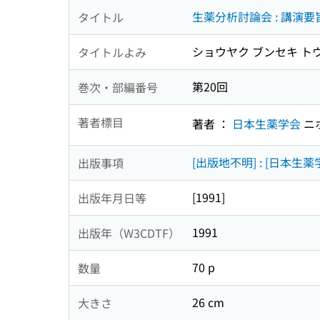
生薬分析討論会 : 講演要
タイトル
ショウヤク ブンセキ トウ
タイトルよみ
第20回
巻次・部編番号
著者標目
著者 ：
日本生薬学会
ニ
[出版地不明] : [日本生薬
出版事項
[1991]
出版年月日等
1991
出版年（W3CDTF）
70 p
数量
26 cm
大きさ