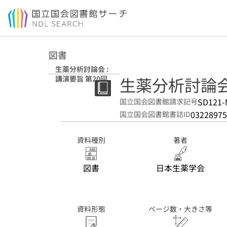
本文へ移動
図書
生薬分析討論会 :
生薬分析討論会 
講演要旨 第20回
SD121-
国立国会図書館請求記号
03228975
国立国会図書館書誌ID
資料種別
著者
図書
日本生薬学会
資料形態
ページ数・大きさ等