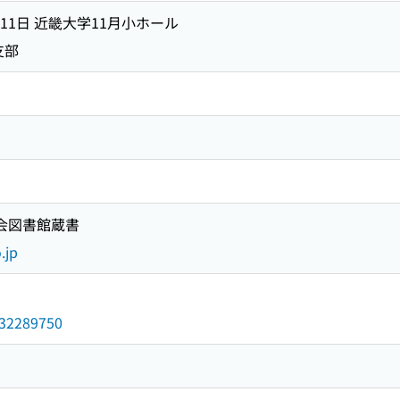
月11日 近畿大学11月小ホール
支部
国会図書館蔵書
.jp
/032289750