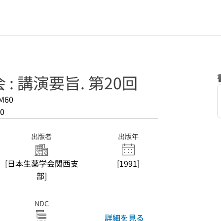
: 講演要旨. 第20回
M60
0
出版者
出版年
[日本生薬学会関西支
[1991]
部]
NDC
詳細を見る