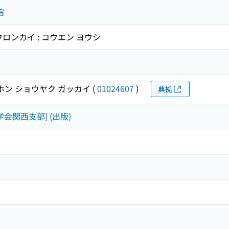
旨
ロンカイ : コウエン ヨウシ
ホン ショウヤク ガッカイ
(
01024607
)
典拠
学会関西支部] (出版)