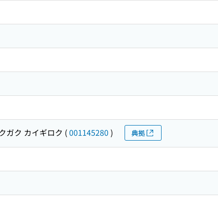
クガク カイギロク
(
001145280
)
典拠