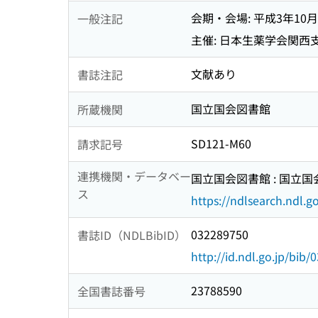
会期・会場: 平成3年10
一般注記
主催: 日本生薬学会関西
文献あり
書誌注記
国立国会図書館
所蔵機関
SD121-M60
請求記号
連携機関・データベー
国立国会図書館 : 国立
ス
https://ndlsearch.ndl.go
032289750
書誌ID（NDLBibID）
http://id.ndl.go.jp/bib
23788590
全国書誌番号