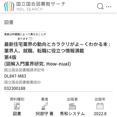
検索を開
メニ
本文へ移動
図書
表紙は所蔵館によって異なることが
ヘルプページへのリンク
あります
最新住宅業界の動向とカラクリがよ～くわかる本 :
業界人、就職、転職に役立つ情報満載
第4版
(図解入門業界研究. How-nual)
国立国会図書館請求記号
DL847-M83
国立国会図書館書誌ID
032300188
資料種別
著者
出版者
出版年
図書
阿部守 著
秀和システム
2022.8