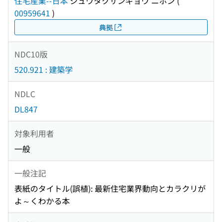
住宅産業--日本
ジュウタクサンギョウ ニホン
(
00959641
)
典拠
NDC10版
520.921 : 建築学
NDLC
DL847
対象利用者
一般
一般注記
表紙のタイトル(誤植): 最新住宅業界動向とカラクリが
よ～くわかる本