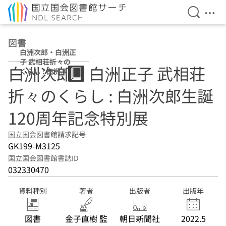
検索を開
メニ
本文へ移動
図書
白洲次郎・白洲正
子 武相荘折々の
白洲次郎・白洲正子 武相荘
くらし : 白洲次郎
生誕120周年記念
折々のくらし : 白洲次郎生誕
特別展
120周年記念特別展
国立国会図書館請求記号
GK199-M3125
国立国会図書館書誌ID
032330470
資料種別
著者
出版者
出版年
図書
金子直樹 監
朝日新聞社
2022.5