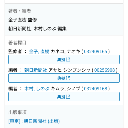
著者・編者
金子直樹 監修
朝日新聞社, 木村しのぶ 編集
著者標目
監修者 ：
金子, 直樹
カネコ, ナオキ
(
032409165
)
典拠
編者 ：
朝日新聞社
アサヒ シンブンシャ
(
00256908
)
典拠
編者 ：
木村, しのぶ
キムラ, シノブ
(
032409168
)
典拠
出版事項
[東京] : 朝日新聞社 (出版)