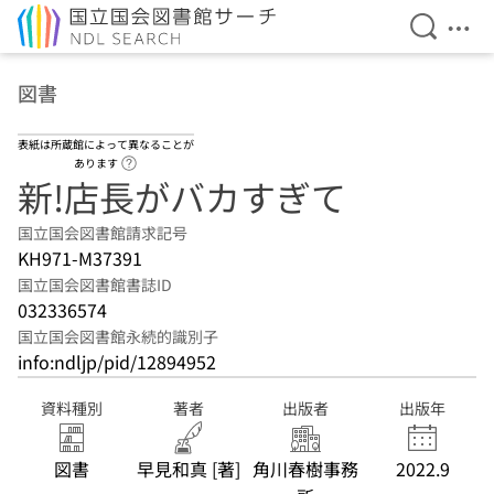
検索を開
メニ
本文へ移動
図書
表紙は所蔵館によって異なることが
ヘルプページへのリンク
あります
新!店長がバカすぎて
国立国会図書館請求記号
KH971-M37391
国立国会図書館書誌ID
032336574
国立国会図書館永続的識別子
info:ndljp/pid/12894952
資料種別
著者
出版者
出版年
図書
早見和真 [著]
角川春樹事務
2022.9