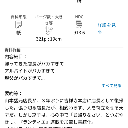
所
資料形態
ページ数・大き
NDC
さ等
詳細を見
る
紙
913.6
321p ; 19cm
資料詳細
内容細目：
帰ってきた店長がバカすぎて
アルバイトがバカすぎて
親父がバカすぎて...
すべて見る
要約等：
山本猛元店長が、３年ぶりに吉祥寺本店に店長として復帰
した。張り切る店長だが、相変わらず、人を苛立たせる天
才だ。しかし京子は、心の中で「お帰りなさい」とつぶや
き…。『ランティエ』連載を加筆し書籍化。