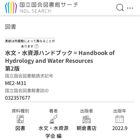
検索を開
メニ
本文へ移動
図書
表紙は所蔵館によって異なることが
ヘルプページへのリンク
あります
水文・水資源ハンドブック = Handbook of
Hydrology and Water Resources
第2版
国立国会図書館請求記号
ME2-M31
国立国会図書館書誌ID
032357677
資料種別
著者
出版者
出版年
図書
水文・水資源
朝倉書店
2022.9
学会 編