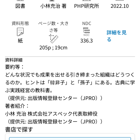
図書
小林充治 著
PHP研究所
2022.10
資料形態
ページ数・大き
NDC
さ等
詳細を見
る
紙
336.3
205p ; 19cm
資料詳細
要約等：
どんな状況でも成果を出せる引き締まった組織はどうつく
るのか。ヒントは「韓非子」と「孫子」にある。古典に学
ぶ実践経営の教科書。
（提供元: 出版情報登録センター（JPRO））
著者紹介：
小林 充治 株式会社アスペック代表取締役
（提供元: 出版情報登録センター（JPRO））
書店で探す