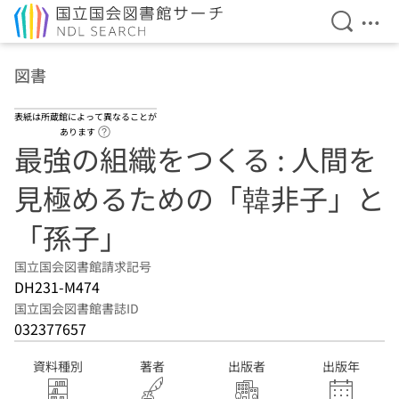
検索を開
メニ
本文へ移動
図書
表紙は所蔵館によって異なることが
ヘルプページへのリンク
あります
最強の組織をつくる : 人間を
見極めるための「韓非子」と
「孫子」
国立国会図書館請求記号
DH231-M474
国立国会図書館書誌ID
032377657
資料種別
著者
出版者
出版年