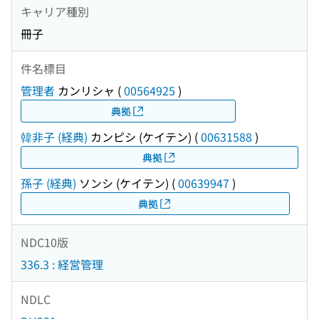
キャリア種別
冊子
件名標目
管理者
カンリシャ
(
00564925
)
典拠
韓非子 (経典)
カンピシ (ケイテン)
(
00631588
)
典拠
孫子 (経典)
ソンシ (ケイテン)
(
00639947
)
典拠
NDC10版
336.3 : 経営管理
NDLC