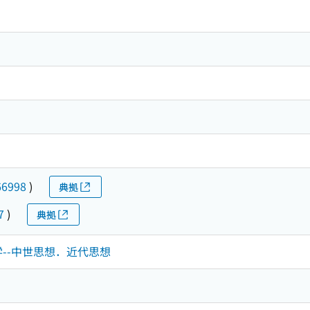
66998
)
典拠
7
)
典拠
哲学--中世思想．近代思想