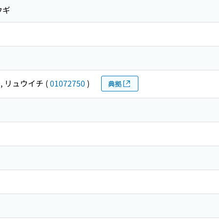
ウギ
, リュウイチ
(
01072750
)
典拠