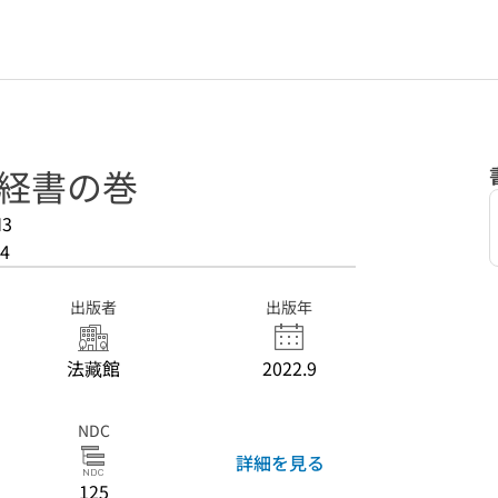
 経書の巻
M3
4
出版者
出版年
法藏館
2022.9
NDC
詳細を見る
125