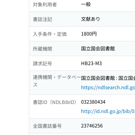
一般
対象利用者
文献あり
書誌注記
1800円
入手条件・定価
国立国会図書館
所蔵機関
HB23-M3
請求記号
連携機関・データベー
国立国会図書館 : 国立
ス
https://ndlsearch.ndl.go
032380434
書誌ID（NDLBibID）
http://id.ndl.go.jp/bib
23746256
全国書誌番号