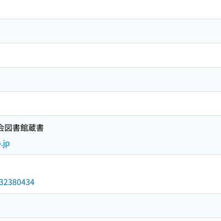
国会図書館蔵書
.jp
/032380434