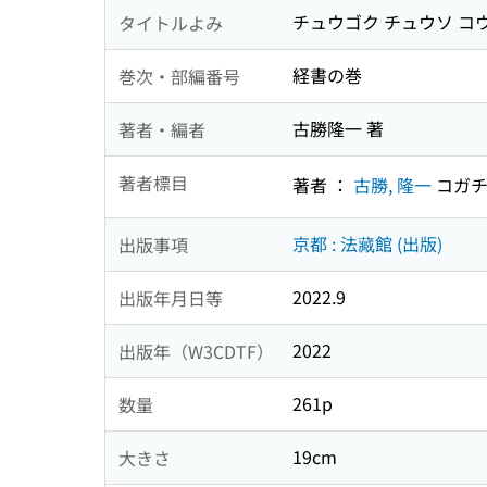
チュウゴク チュウソ コ
タイトルよみ
経書の巻
巻次・部編番号
古勝隆一 著
著者・編者
著者標目
著者 ：
古勝, 隆一
コガチ
京都 : 法藏館 (出版)
出版事項
2022.9
出版年月日等
2022
出版年（W3CDTF）
261p
数量
19cm
大きさ