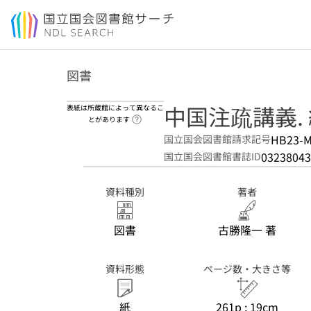
本文へ移動
図書
中国注疏講義.
表紙は所蔵館によって異なるこ
ヘルプページへのリンク
とがあります
HB23-
国立国会図書館請求記号
03238043
国立国会図書館書誌ID
資料種別
著者
図書
古勝隆一 著
資料形態
ページ数・大きさ等
紙
261p ; 19cm