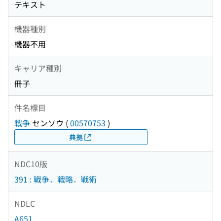
テキスト
機器種別
機器不用
キャリア種別
冊子
件名標目
戦争
センソウ
(
00570753
)
典拠
NDC10版
391 : 戦争．戦略．戦術
NDLC
A651