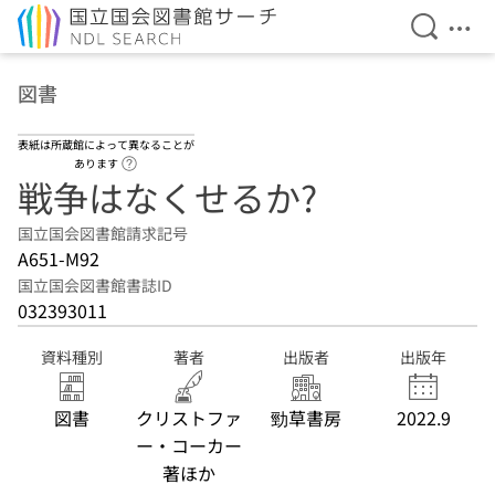
検索を開
メニ
本文へ移動
図書
表紙は所蔵館によって異なることが
ヘルプページへのリンク
あります
戦争はなくせるか?
国立国会図書館請求記号
A651-M92
国立国会図書館書誌ID
032393011
資料種別
著者
出版者
出版年
図書
クリストファ
勁草書房
2022.9
ー・コーカー
著ほか