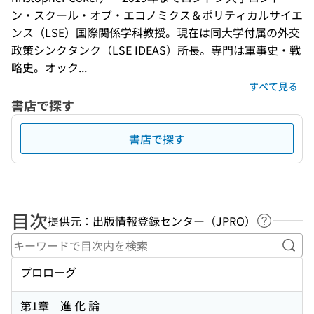
ン・スクール・オブ・エコノミクス＆ポリティカルサイエ
ンス（LSE）国際関係学科教授。現在は同大学付属の外交
政策シンクタンク（LSE IDEAS）所長。専門は軍事史・戦
略史。オック...
すべて見る
書店で探す
書店で探す
目次
提供元：出版情報登録センター（JPRO）
ヘルプペ
キー
プロローグ
第1章 進 化 論