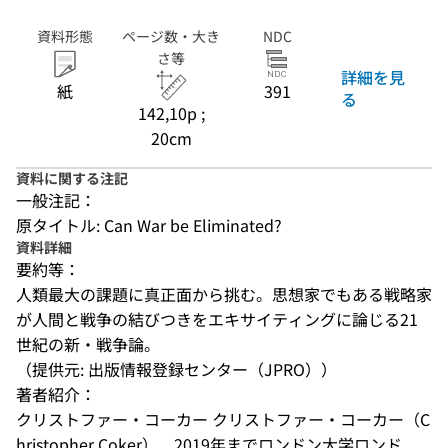
資料形態
ページ数・大き
NDC
さ等
詳細を見
紙
391
る
142,10p ;
20cm
資料に関する注記
一般注記：
原タイトル: Can War be Eliminated?
資料詳細
要約等：
人類最大の課題に真正面から挑む。思想家でもある戦略家
が人間と戦争の結びつきをエキサイティングに論じる21
世紀の新・戦争論。
（提供元: 出版情報登録センター（JPRO））
著者紹介：
クリストファー・コーカー クリストファー・コーカー（C
hristopher Coker）　2019年までロンドン大学ロンド