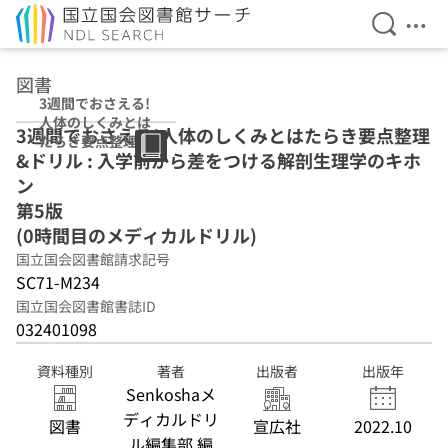
検索を開
メニ
本文へ移動
図書
3週間でおさえる!
人体のしくみとは
3週間でおさえる!人体のしくみとはたらき要点整理
たらき要点整理&
&ドリル : 入学前から差をつける解剖生理学のキホ
ドリル : 入学前か
ら差をつける解剖
ン
生理学のキホン
第5版
第5版 (0時間目の
(0時間目のメディカルドリル)
メディカルドリ
ル)
国立国会図書館請求記号
SC71-M234
国立国会図書館書誌ID
032401098
資料種別
著者
出版者
出版年
Senkoshaメ
ディカルドリ
図書
宣広社
2022.10
ル編集部 編