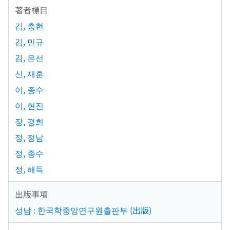
著者標目
김, 충현
김, 민규
김, 은선
신, 재훈
이, 종수
이, 현진
장, 경희
정, 정남
정, 종수
정, 해득
出版事項
성남 : 한국학중앙연구원출판부 (出版)