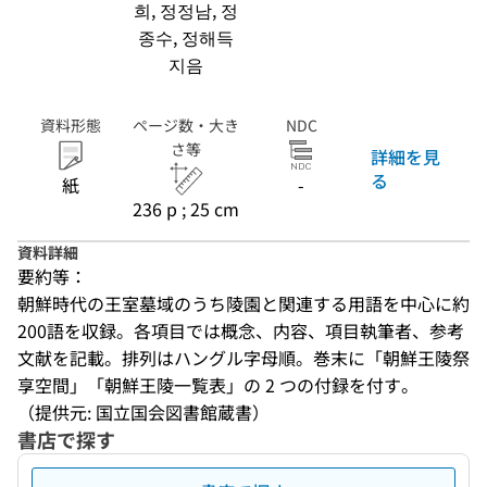
희, 정정남, 정
종수, 정해득
지음
資料形態
ページ数・大き
NDC
さ等
詳細を見
る
紙
-
236 p ; 25 cm
資料詳細
要約等：
朝鮮時代の王室墓域のうち陵園と関連する用語を中心に約
200語を収録。各項目では概念、内容、項目執筆者、参考
文献を記載。排列はハングル字母順。巻末に「朝鮮王陵祭
享空間」「朝鮮王陵一覧表」の 2 つの付録を付す。
（提供元: 国立国会図書館蔵書）
書店で探す