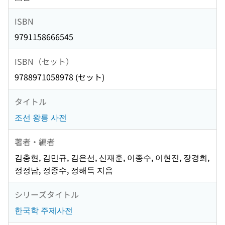
ISBN
9791158666545
ISBN（セット）
9788971058978 (セット)
タイトル
조선 왕릉 사전
著者・編者
김충현, 김민규, 김은선, 신재훈, 이종수, 이현진, 장경희,
정정남, 정종수, 정해득 지음
シリーズタイトル
한국학 주제사전