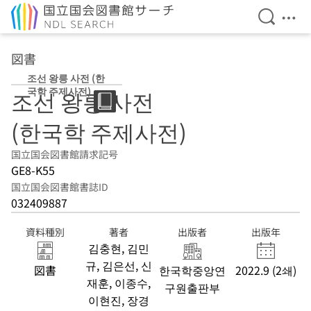
検索を開
メニ
本文へ移動
図書
조선 왕릉 사전 (한
국학 주제사전)
조선 왕릉 사전
(한국학 주제사전)
国立国会図書館請求記号
GE8-K55
国立国会図書館書誌ID
032409887
資料種別
著者
出版者
出版年
김충현, 김민
규, 김은선, 신
図書
한국학중앙연
2022.9 (2쇄)
재훈, 이종수,
구원출판부
이현진, 장경