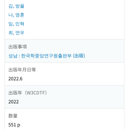
김, 방울
나, 영훈
임, 민혁
최, 연우
出版事項
성남 : 한국학중앙연구원출판부 (出版)
出版年月日等
2022.6
出版年（W3CDTF）
2022
数量
551 p