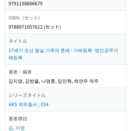
9791158666675
ISBN（セット）
9788971057612 (セット)
タイトル
17세기 조선 왕실 가족의 혼례 : 가례등록·명안공주가
례등록
著者・編者
김지영, 김방울, 나영훈, 임민혁, 최연우 역주
シリーズタイトル
AKS 역주총서 ; 034
著者標目
김, 지영