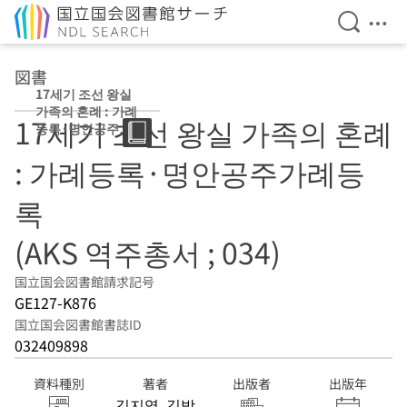
検索を開
メニ
本文へ移動
図書
17세기 조선 왕실
가족의 혼례 : 가례
17세기 조선 왕실 가족의 혼례
등록·명안공주가
례등록 (AKS 역주
: 가례등록·명안공주가례등
총서 ; 034)
록
(AKS 역주총서 ; 034)
国立国会図書館請求記号
GE127-K876
国立国会図書館書誌ID
032409898
資料種別
著者
出版者
出版年
김지영, 김방