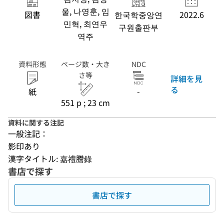
울, 나영훈, 임
図書
한국학중앙연
2022.6
민혁, 최연우
구원출판부
역주
資料形態
ページ数・大き
NDC
さ等
詳細を見
る
紙
-
551 p ; 23 cm
資料に関する注記
一般注記：
影印あり
漢字タイトル: 嘉禮謄錄
書店で探す
書店で探す