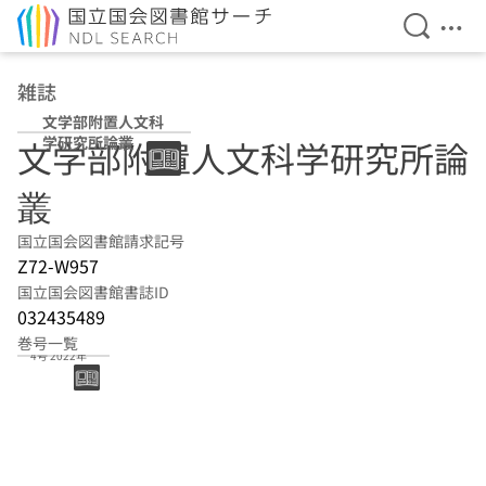
検索を開
メニ
本文へ移動
雑誌
文学部附置人文科
学研究所論叢
文学部附置人文科学研究所論
叢
国立国会図書館請求記号
Z72-W957
国立国会図書館書誌ID
032435489
巻号一覧
4号 2022年