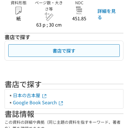
資料形態
ページ数・大き
NDC
さ等
詳細を見
る
紙
451.85
63 p ; 30 cm
書店で探す
書店で探す
書店で探す
日本の古本屋
Google Book Search
書誌情報
この資料の詳細や典拠（同じ主題の資料を指すキーワード、著者