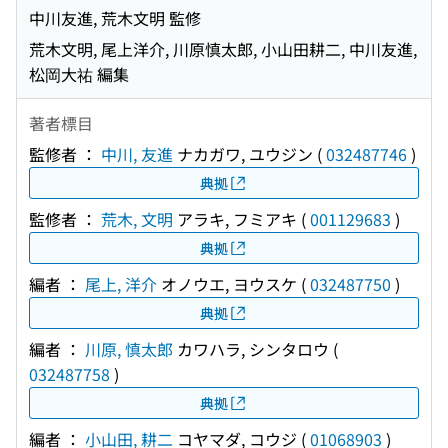
中川友進, 荒木文明 監修
荒木文明, 尾上洋介, 川原慎太郎, 小山田耕二, 中川友進,
松岡大祐 編集
著者標目
監修者 ：
中川, 友進
ナカガワ, ユウジン
(
032487746
)
典拠
監修者 ：
荒木, 文明
アラキ, フミアキ
(
001129683
)
典拠
編者 ：
尾上, 洋介
オノウエ, ヨウスケ
(
032487750
)
典拠
編者 ：
川原, 慎太郎
カワハラ, シンタロウ
(
032487758
)
典拠
編者 ：
小山田, 耕二
コヤマダ, コウジ
(
01068903
)