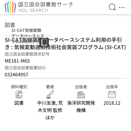
検索を開
メニ
本文へ移動
図書
SI-CAT気候実験
データベースシス
SI-CAT気候実験データベースシステム利用の手引
テム利用の手引き
き : 気候変動適応技術社会実装プログラム (SI-CAT)
: 気候変動適応技
術社会実装プログ
国立国会図書館請求記号
ラム (SI-CAT)
ME181-M65
国立国会図書館書誌ID
032464957
資料種別
著者
出版者
出版年
図書
中川友進, 荒
海洋研究開発
2018.12
木文明 監修
機構
ほか