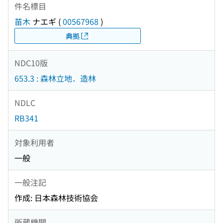
件名標目
苗木
ナエギ
(
00567968
)
典拠
NDC10版
653.3 : 森林立地．造林
NDLC
RB341
対象利用者
一般
一般注記
作成: 日本森林技術協会
所蔵機関