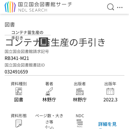
検索を開
メニ
本文へ移動
図書
コンテナ苗生産の
手引き
コンテナ苗生産の手引き
国立国会図書館請求記号
RB341-M21
国立国会図書館書誌ID
032491659
資料種別
著者
出版者
出版年
図書
林野庁
林野庁
2022.3
資料形態
ページ数・大き
NDC
さ等
詳細を見