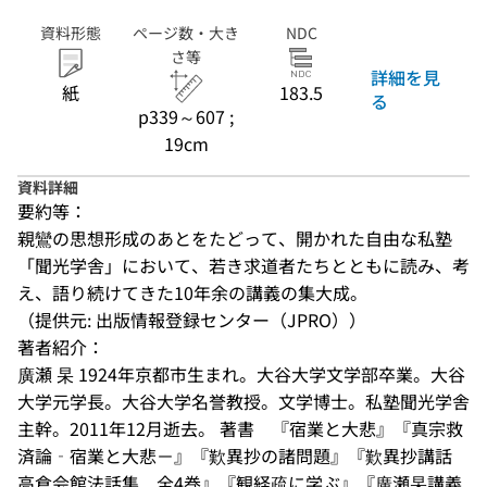
資料形態
ページ数・大き
NDC
さ等
詳細を見
紙
183.5
る
p339～607 ;
19cm
資料詳細
要約等：
親鸞の思想形成のあとをたどって、開かれた自由な私塾
「聞光学舎」において、若き求道者たちとともに読み、考
え、語り続けてきた10年余の講義の集大成。
（提供元: 出版情報登録センター（JPRO））
著者紹介：
廣瀬 杲 1924年京都市生まれ。大谷大学文学部卒業。大谷
大学元学長。大谷大学名誉教授。文学博士。私塾聞光学舎
主幹。2011年12月逝去。 著書　『宿業と大悲』『真宗救
済論‐宿業と大悲－』『歎異抄の諸問題』『歎異抄講話 
高倉会館法話集　全4巻』『観経疏に学ぶ』『廣瀬杲講義