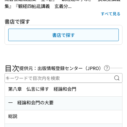
集』『観経四帖疏講義　玄義分...
すべて見る
書店で探す
書店で探す
目次
提供元：出版情報登録センター（JPRO）
ヘルプペ
キー
第八章 仏言に帰す 経論和会門
一 経論和会門の大要
総説