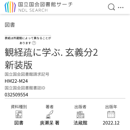
検索を開
メニ
本文へ移動
図書
表紙は所蔵館によって異なることが
ヘルプページへのリンク
あります
観経疏に学ぶ. 玄義分2
新装版
国立国会図書館請求記号
HM22-M24
国立国会図書館書誌ID
032509554
資料種別
著者
出版者
出版年
図書
廣瀬杲 著
法藏館
2022.12