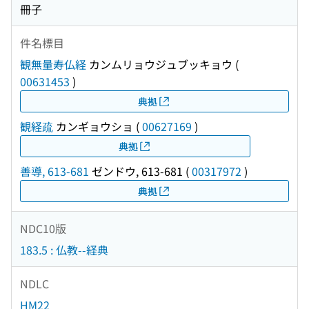
冊子
件名標目
観無量寿仏経
カンムリョウジュブッキョウ
(
00631453
)
典拠
観経疏
カンギョウショ
(
00627169
)
典拠
善導, 613-681
ゼンドウ, 613-681
(
00317972
)
典拠
NDC10版
183.5 : 仏教--経典
NDLC
HM22