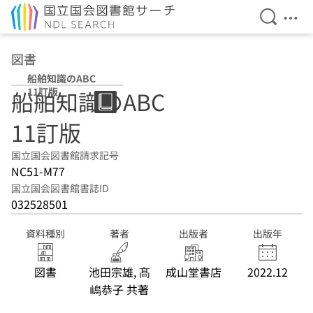
検索を開
メニ
本文へ移動
図書
船舶知識のABC
11訂版
船舶知識のABC
11訂版
国立国会図書館請求記号
NC51-M77
国立国会図書館書誌ID
032528501
資料種別
著者
出版者
出版年
図書
池田宗雄, 髙
成山堂書店
2022.12
嶋恭子 共著