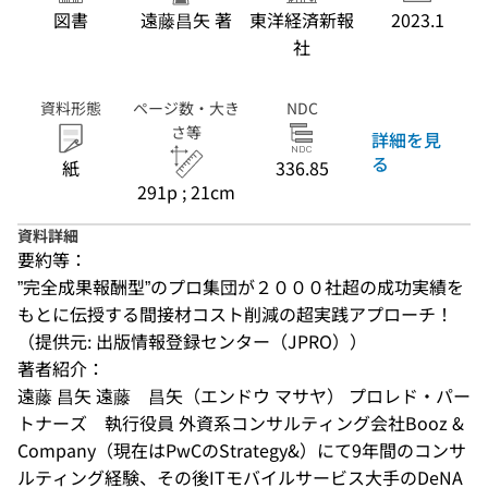
図書
遠藤昌矢 著
東洋経済新報
2023.1
社
資料形態
ページ数・大き
NDC
さ等
詳細を見
る
紙
336.85
291p ; 21cm
資料詳細
要約等：
”完全成果報酬型”のプロ集団が２０００社超の成功実績を
もとに伝授する間接材コスト削減の超実践アプローチ！
（提供元: 出版情報登録センター（JPRO））
著者紹介：
遠藤 昌矢 遠藤　昌矢（エンドウ マサヤ） プロレド・パー
トナーズ　執行役員 外資系コンサルティング会社Booz & 
Company（現在はPwCのStrategy&）にて9年間のコンサ
ルティング経験、その後ITモバイルサービス大手のDeNA