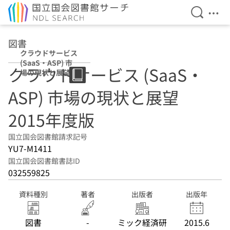
検索を開
メニ
本文へ移動
図書
クラウドサービス
(SaaS・ASP) 市
クラウドサービス (SaaS・
場の現状と展望
2015年度版
ASP) 市場の現状と展望
2015年度版
国立国会図書館請求記号
YU7-M1411
国立国会図書館書誌ID
032559825
資料種別
著者
出版者
出版年
図書
-
ミック経済研
2015.6