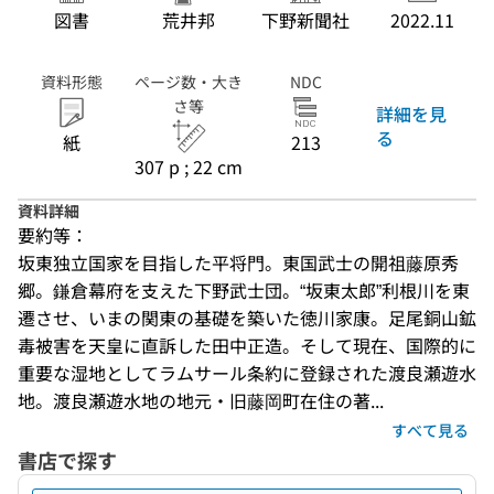
図書
荒井邦
下野新聞社
2022.11
資料形態
ページ数・大き
NDC
さ等
詳細を見
る
紙
213
307 p ; 22 cm
資料詳細
要約等：
坂東独立国家を目指した平将門。東国武士の開祖藤原秀
郷。鎌倉幕府を支えた下野武士団。“坂東太郎”利根川を東
遷させ、いまの関東の基礎を築いた徳川家康。足尾銅山鉱
毒被害を天皇に直訴した田中正造。そして現在、国際的に
重要な湿地としてラムサール条約に登録された渡良瀬遊水
地。渡良瀬遊水地の地元・旧藤岡町在住の著...
すべて見る
書店で探す