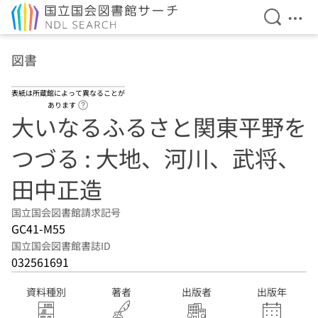
検索を開
メニ
本文へ移動
図書
表紙は所蔵館によって異なることが
ヘルプページへのリンク
あります
大いなるふるさと関東平野を
つづる : 大地、河川、武将、
田中正造
国立国会図書館請求記号
GC41-M55
国立国会図書館書誌ID
032561691
資料種別
著者
出版者
出版年