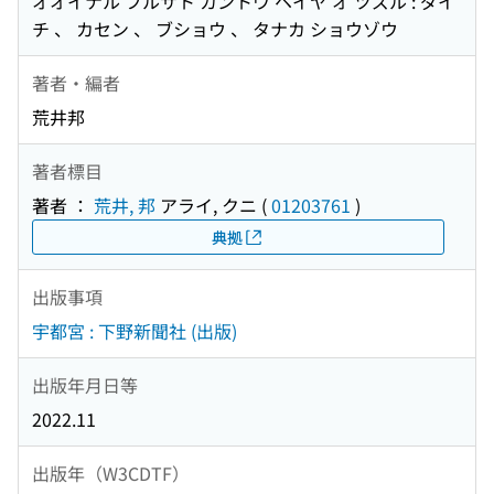
オオイナル フルサト カントウ ヘイヤ オ ツズル : ダイ
チ 、 カセン 、 ブショウ 、 タナカ ショウゾウ
著者・編者
荒井邦
著者標目
著者 ：
荒井, 邦
アライ, クニ
(
01203761
)
典拠
出版事項
宇都宮 : 下野新聞社 (出版)
出版年月日等
2022.11
出版年（W3CDTF）