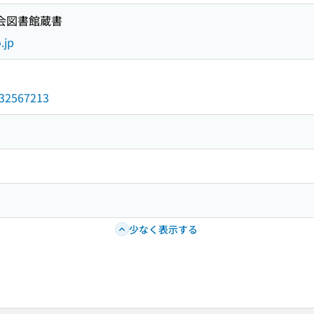
国会図書館蔵書
.jp
/032567213
少なく表示する