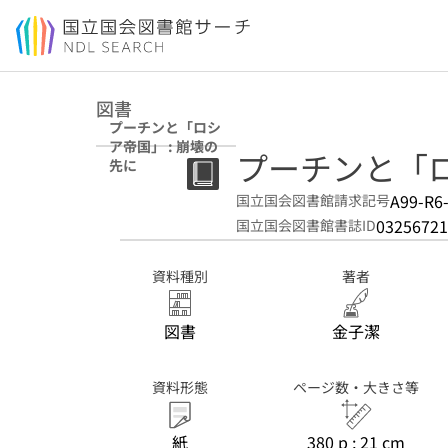
本文へ移動
図書
プーチンと「ロシ
ア帝国」 : 崩壊の
プーチンと「ロ
先に
A99-R6
国立国会図書館請求記号
03256721
国立国会図書館書誌ID
資料種別
著者
図書
金子潔
資料形態
ページ数・大きさ等
紙
380 p ; 21 cm