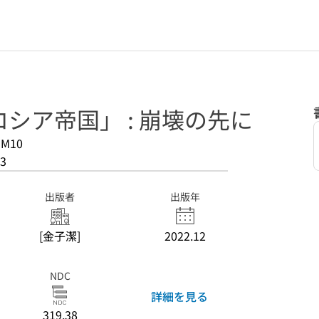
シア帝国」 : 崩壊の先に
-M10
3
出版者
出版年
[金子潔]
2022.12
NDC
詳細を見る
319.38