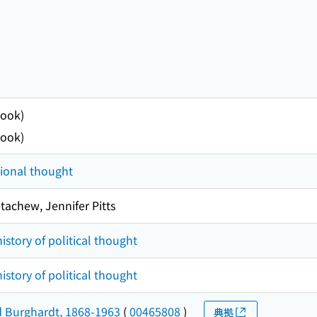
ook)
ook)
tional thought
achew, Jennifer Pitts
istory of political thought
istory of political thought
d Burghardt, 1868-1963
(
00465808
)
典拠