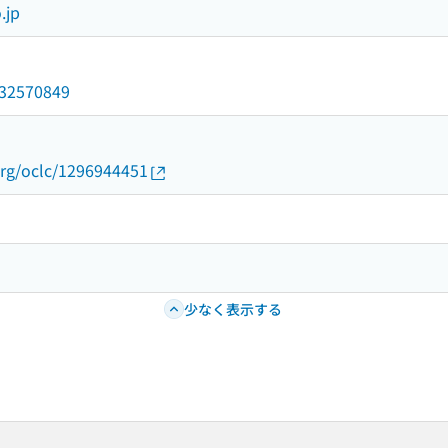
.jp
/032570849
org/oclc/1296944451
少なく表示する