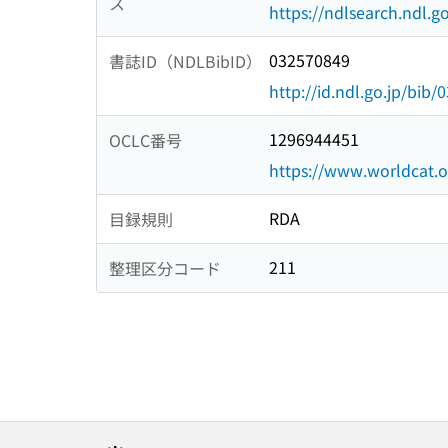
ス
https://ndlsearch.ndl.go
032570849
書誌ID（NDLBibID）
http://id.ndl.go.jp/bib
1296944451
OCLC番号
https://www.worldcat.
RDA
目録規則
211
整理区分コード