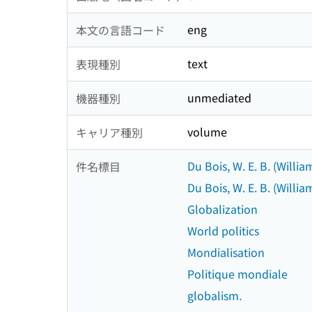
eng
本文の言語コード
text
表現種別
unmediated
機器種別
volume
キャリア種別
Du Bois, W. E. B. (Will
件名標目
Du Bois, W. E. B. (Will
Globalization
World politics
Mondialisation
Politique mondiale
globalism.