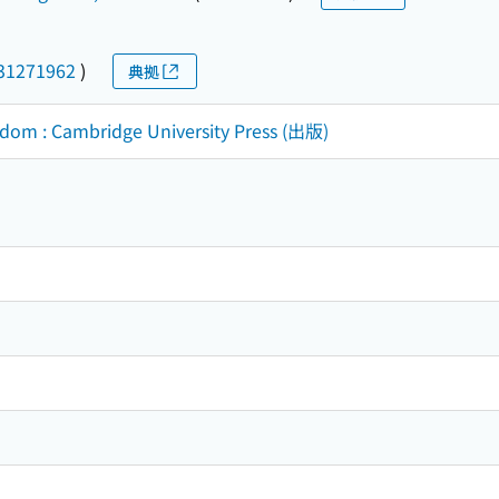
31271962
)
典拠
dom : Cambridge University Press (出版)