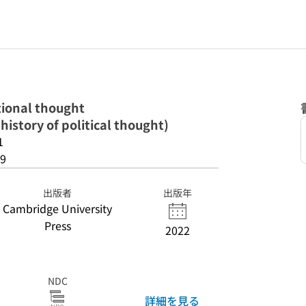
ational thought
history of political thought)
1
9
出版者
出版年
Cambridge University
Press
2022
NDC
詳細を見る