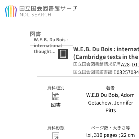
本文へ移動
図書
W.E.B. Du Bois :
international
W.E.B. Du Bois : intern
thought
(Cambridge texts in the 
(Cambridge
texts in the
A28-D1
国立国会図書館請求記号
history of
03257084
国立国会図書館書誌ID
political
thought)
資料種別
著者
W.E.B Du Bois, Adom
Getachew, Jennifer
図書
Pitts
資料形態
ページ数・大きさ等
lxi, 310 pages ; 22 cm