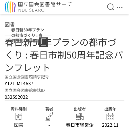
検索を開
メニ
本文へ移動
図書
春日新50年プラン
の都市づくり : 春
春日新50年プランの都市づ
日市制50周年記念
パンフレット
くり : 春日市制50周年記念パ
ンフレット
国立国会図書館請求記号
Y121-M14637
国立国会図書館書誌ID
032592022
資料種別
著者
出版者
出版年
図書
-
春日市経営企
2022.11