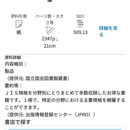
資料形態
ページ数・大き
NDC
さ等
詳細を見
紙
509.13
る
2347p ;
21cm
資料詳細
内容細目：
製品
（提供元: 国立国会図書館蔵書）
要約等：
ＪＩＳ規格を分野別にとりまとめて多数収録したお得な書
籍です。１冊で、特定の分野における主要規格を網羅する
ことができます。
（提供元: 出版情報登録センター（JPRO））
書店で探す