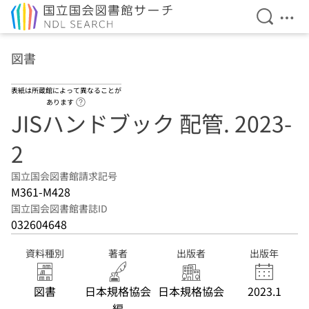
検索を開
メニ
本文へ移動
図書
表紙は所蔵館によって異なることが
ヘルプページへのリンク
あります
JISハンドブック 配管. 2023-
2
国立国会図書館請求記号
M361-M428
国立国会図書館書誌ID
032604648
資料種別
著者
出版者
出版年
図書
日本規格協会
日本規格協会
2023.1
編