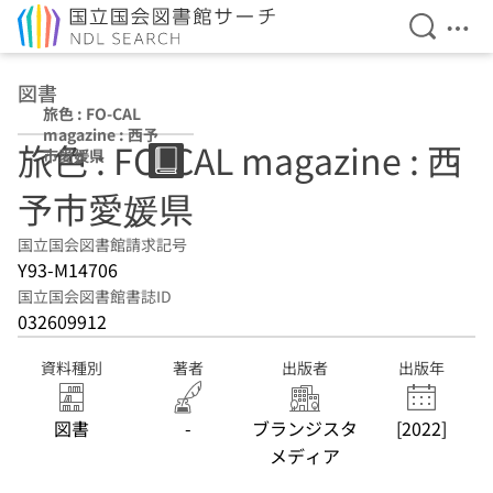
検索を開
メニ
本文へ移動
図書
旅色 : FO-CAL
magazine : 西予
旅色 : FO-CAL magazine : 西
市愛媛県
予市愛媛県
国立国会図書館請求記号
Y93-M14706
国立国会図書館書誌ID
032609912
資料種別
著者
出版者
出版年
図書
-
ブランジスタ
[2022]
メディア