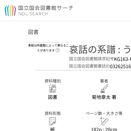
本文へ移動
図書
哀話の系譜 :
表紙は所蔵館によって異なるこ
ヘルプページへのリンク
とがあります
KG163-
国立国会図書館請求記号
03262516
国立国会図書館書誌ID
資料種別
著者
図書
菊地章太 著
資料形態
ページ数・大きさ等
紙
182p ; 20cm