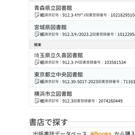
青森県立図書館
紙
912.3-ｷｸﾁ*ﾉ
1021829510
請求記号：
図書登録番号：
宮城県図書館
紙
912.3/ｷﾉ2023.2
1012295
請求記号：
図書登録番号：
関東
埼玉県立久喜図書館
紙
912.3-ｱｲ
103581534
請求記号：
図書登録番号：
東京都立中央図書館
紙
912.30-5017-2023
7116
請求記号：
図書登録番号：
横浜市立図書館
紙
912.3
2074260449
請求記号：
図書登録番号：
書店で探す
出版書誌データベース
から購