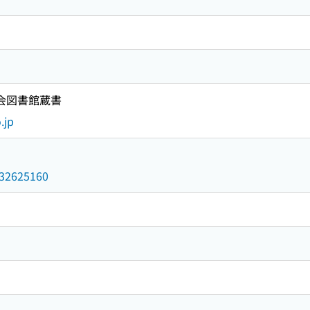
国会図書館蔵書
.jp
/032625160