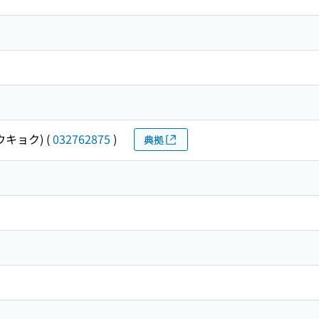
ウキョク)
(
032762875
)
典拠