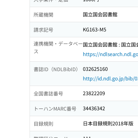
国立国会図書館
所蔵機関
KG163-M5
請求記号
連携機関・データベー
国立国会図書館 : 国立
ス
https://ndlsearch.ndl.go
032625160
書誌ID（NDLBibID）
http://id.ndl.go.jp/bib
23822209
全国書誌番号
34436342
トーハンMARC番号
日本目録規則2018年版
目録規則