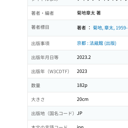
菊地章太 著
著者・編者
著者標目
著者 ：
菊地, 章太, 1959-
京都 : 法藏館 (出版)
出版事項
2023.2
出版年月日等
2023
出版年（W3CDTF）
182p
数量
20cm
大きさ
JP
出版地（国名コード）
jpn
本文の言語コード