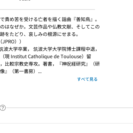
で責め苦を受ける亡者を描く謡曲『善知鳥』。
のはなぜか。文芸作品や仏教文献、そしてこの
跡をたどり、哀しみの根源にせまる。
JPRO））
れ．筑波大学卒業， 筑波大学大学院博士課程中退，
itut Catholique de Toulouse）留
，比較宗教史専攻。著書，『神呪経研究』（研
』（第一書房）...
すべて見る
ヘルプページへのリンク
ードで目次内を検索