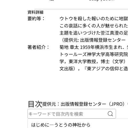
資料詳細
要約等：
ウトウを殺した報いのために地獄
この哀話に多くの人が魅せられた
主題を追いつづけた菅江真澄の足
（提供元: 出版情報登録センター（
著者紹介：
菊地 章太 1959年横浜市生ま
トゥールーズ神学大学高等研究院（現 Inst
学，東洋大学教授，博士（文学）
文出版），『東アジアの信仰と造像
目次
提供元：出版情報登録センター（JPRO）
キーワ
はじめに―うとうの神社から