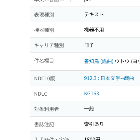
テキスト
表現種別
機器不用
機器種別
冊子
キャリア種別
件名標目
善知鳥 (謡曲)
ウトウ (ヨ
912.3 : 日本文学--戯曲
NDC10版
KG163
NDLC
一般
対象利用者
索引あり
書誌注記
1800円
入手条件・定価