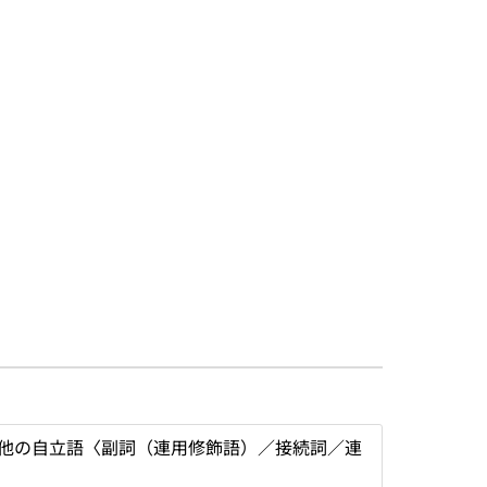
他の自立語〈副詞（連用修飾語）／接続詞／連