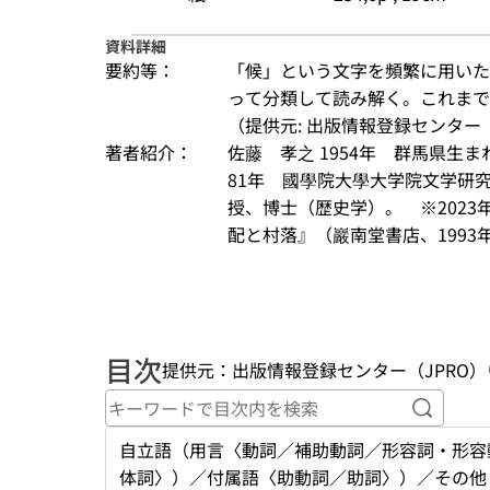
資料詳細
要約等：
「候」という文字を頻繁に用いた
って分類して読み解く。これまで
（提供元: 出版情報登録センター（
著者紹介：
佐藤　孝之 1954年　群馬県生ま
81年　國學院大學大学院文学研
授、博士（歴史学）。　※2023
配と村落』（巖南堂書店、1993
目次
提供元：出版情報登録センター（JPRO）
キーワ
自立語（用言〈動詞／補助動詞／形容詞・形容
体詞〉）／付属語〈助動詞／助詞〉）／その他