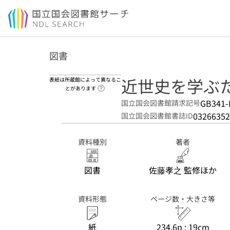
本文へ移動
図書
近世史を学ぶ
表紙は所蔵館によって異なるこ
ヘルプページへのリンク
とがあります
GB341-
国立国会図書館請求記号
03266352
国立国会図書館書誌ID
資料種別
著者
図書
佐藤孝之 監修ほか
資料形態
ページ数・大きさ等
紙
234,6p ; 19cm