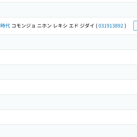
戸時代
コモンジョ ニホン レキシ エド ジダイ
(
031913892
)