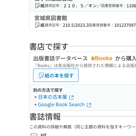
紙
２１０．５／キン／
110
請求記号：
図書登録番号：
宮城県図書館
紙
210.5/2023.3
101237097
請求記号：
図書登録番号：
書店で探す
出版書誌データベース
から購
『Books』は各出版社から提供された情報による出
紙の本を探す
別の方法で探す
日本の古本屋
Google Book Search
書誌情報
この資料の詳細や典拠（同じ主題の資料を指すキーワー