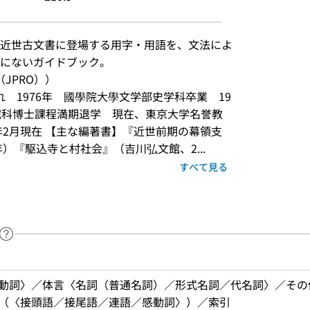
近世古文書に登場する用字・用語を、文法によ
にないガイドブック。
JPRO））
れ　1976年　國學院大學文学部史学科卒業　19
究科博士課程満期退学　現在、東京大学名誉教
年2月現在 【主な編著書】『近世前期の幕領支
年）『駆込寺と村社会』（吉川弘文館、2...
すべて見る
ヘルプページへのリンク
ードで目次内を検索
動詞〉／体言〈名詞（普通名詞）／形式名詞／代名詞〉／その
（〈接頭語／接尾語／連語／感動詞〉）／索引