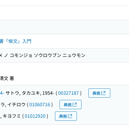
書「候文」入門
メ ノ コモンジョ ソウロウブン ニュウモン
清文 著
4-
サトウ, タカユキ, 1954-
(
00327187
)
典拠
ラ, イチロウ
(
01060716
)
典拠
, キヨフミ
(
01012920
)
典拠