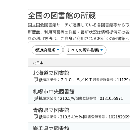
全国の図書館の所蔵
国立国会図書館サーチが連携している各図書館等から取
所蔵館、利用可否等の詳細・最新状況は情報提供元の各
料の利用方法は、ご自身が利用されるお近くの図書館
北日本
北海道立図書館
紙
２１０．５／ＫＩ
11129
請求記号：
図書登録番号：
札幌市中央図書館
紙
210.5/ｷ/
0181055971
請求記号：
図書登録番号：
青森県立図書館
紙
210.5-ｷﾝｾｲｼｵ
102182969
請求記号：
図書登録番号：
岩手県立図書館