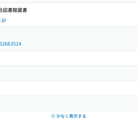
国会図書館蔵書
.jp
/032663524
少なく表示する