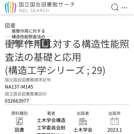
検索を開
メニ
本文へ移動
図書
衝撃作用に対する
構造性能照査法の
衝撃作用に対する構造性能照
基礎と応用 (構造
工学シリーズ ;
査法の基礎と応用
29)
(構造工学シリーズ ; 29)
国立国会図書館請求記号
NA137-M145
国立国会図書館書誌ID
032663977
資料種別
著者
出版者
出版年
土木学会構造
工学委員会耐
図書
土木学会
2023.1