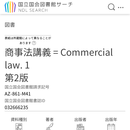
検索を開
メニ
本文へ移動
図書
表紙は所蔵館によって異なることが
ヘルプページへのリンク
あります
商事法講義 = Commercial
law. 1
第2版
国立国会図書館請求記号
AZ-861-M41
国立国会図書館書誌ID
032666235
資料種別
著者
出版者
出版年