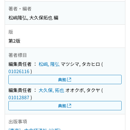
著者・編者
松嶋隆弘, 大久保拓也 編
版
第2版
著者標目
編集責任者 ：
松嶋, 隆弘
マツシマ, タカヒロ
(
01026116
)
典拠
編集責任者 ：
大久保, 拓也
オオクボ, タクヤ
(
01012887
)
典拠
出版事項