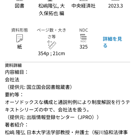
図書
松嶋隆弘, 大
中央経済社
2023.3
久保拓也 編
資料形態
ページ数・大き
NDC
さ等
詳細を見
る
紙
325
354p ; 21cm
資料詳細
内容細目：
会社法
（提供元: 国立国会図書館蔵書）
要約等：
オーソドックスな構成と通説判例により制度解説を行うテ
キストシリーズの中で、会社法を扱う。
（提供元: 出版情報登録センター（JPRO））
著者紹介：
松嶋 隆弘 日本大学法学部教授・弁護士（桜川協和法律事