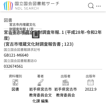
検索を開
メニ
本文へ移動
図書
宮古市内埋蔵文化
財調査年報 1 (平
宮古市内埋蔵文化財調査年報. 1 (平成28年-令和2年
成28年-令和2年
度)
度) (宮古市埋蔵文
化財調査報告書 ;
(宮古市埋蔵文化財調査報告書 ; 123)
123)
国立国会図書館請求記号
GB121-M6640
国立国会図書館書誌ID
032674561
資料種別
著者
出版者
出版年
図書
岩手県宮古市
岩手県宮古市
2022.9
教育委員会文
教育委員会
化課 編集