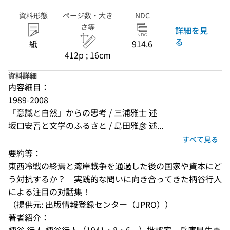
資料形態
ページ数・大き
NDC
さ等
詳細を見
る
紙
914.6
412p ; 16cm
資料詳細
内容細目：
1989-2008
「意識と自然」からの思考 / 三浦雅士 述
坂口安吾と文学のふるさと / 島田雅彦 述...
すべて見る
要約等：
東西冷戦の終焉と湾岸戦争を通過した後の国家や資本にど
う対抗するか？　実践的な問いに向き合ってきた柄谷行人
による注目の対話集！
（提供元: 出版情報登録センター（JPRO））
著者紹介：