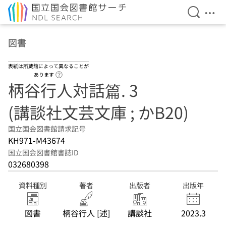
検索を開
メニ
本文へ移動
図書
表紙は所蔵館によって異なることが
ヘルプページへのリンク
あります
柄谷行人対話篇. 3
(講談社文芸文庫 ; かB20)
国立国会図書館請求記号
KH971-M43674
国立国会図書館書誌ID
032680398
資料種別
著者
出版者
出版年
図書
柄谷行人 [述]
講談社
2023.3