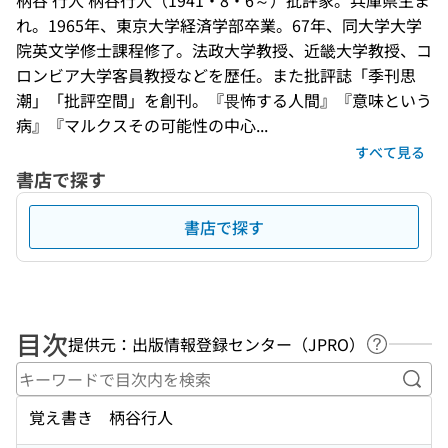
柄谷 行人 柄谷行人（1941・8・6～）批評家。兵庫県生ま
れ。1965年、東京大学経済学部卒業。67年、同大学大学
院英文学修士課程修了。法政大学教授、近畿大学教授、コ
ロンビア大学客員教授などを歴任。また批評誌「季刊思
潮」「批評空間」を創刊。『畏怖する人間』『意味という
病』『マルクスその可能性の中心...
すべて見る
書店で探す
書店で探す
目次
提供元：出版情報登録センター（JPRO）
ヘルプペ
キー
覚え書き 柄谷行人