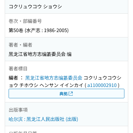
コクリュウコウ ショウシ
巻次・部編番号
第50卷 (水产志 : 1986-2005)
著者・編者
黑龙江省地方志编纂委员会 编
著者標目
編者 ：
黑龙江省地方志编纂委员会
コクリュウコウシ
ョウ チホウシ ヘンサン イインカイ
(
a1100002910
)
典拠
出版事項
哈尔滨 : 黑龙江人民出版社 (出版)