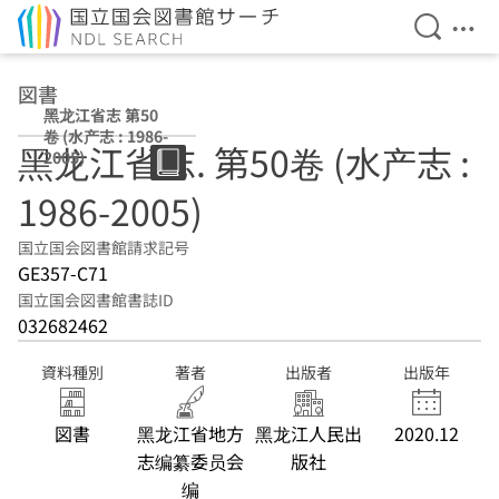
検索を開
メニ
本文へ移動
図書
黑龙江省志 第50
卷 (水产志 : 1986-
黑龙江省志. 第50卷 (水产志 :
2005)
1986-2005)
国立国会図書館請求記号
GE357-C71
国立国会図書館書誌ID
032682462
資料種別
著者
出版者
出版年
図書
黑龙江省地方
黑龙江人民出
2020.12
志编纂委员会
版社
编